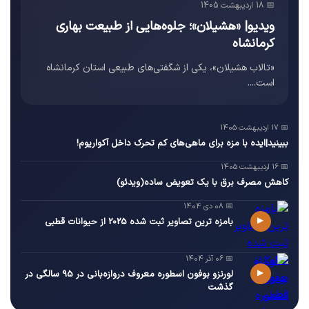
📅 18 اردیبهشت 1405
ویدیو| «هشیلان»؛ جلوه‌هایی از طبیعت بهاری
کرمانشاه
«تالاب هشیلان»، یکی از شگفتی‌های طبیعی استان کرمانشاه
است....
📅 17 اردیبهشت 1405
ببینید|ایده با مزه برای ماهی‌های کم تحرک داخل آکواریوم!
📅 16 اردیبهشت 1405
کاهش مصرف برق با یک تعویض ساده(ویدئو)
📅 08 دی 1404
▶
بامزه ترین تصاویر ثبت شده 2025 از حیوانات قطبی
📅 06 آذر 1404
▶
لورنزو بوفون اسطوره معروف دروازه‌بانی در 95 سالگی در
گذشت