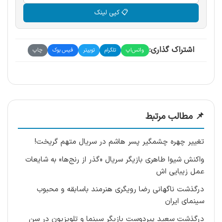
📋 کپی لینک
اشتراک گذاری:
واتس‌اپ
تلگرام
توییتر
فیس بوک
چاپ
📌 مطالب مرتبط
تغییر چهره چشمگیر پسر هاشم در سریال متهم گریخت!
واکنش شیوا طاهری بازیگر سریال «گذر از رنج‌ها» به شایعات
عمل زیبایی اش
درگذشت ناگهانی رضا رویگری هنرمند باسابقه و محبوب
سینمای ایران
درگذشت سعید پیردوست بازیگر سینما و تلویزیون در سن