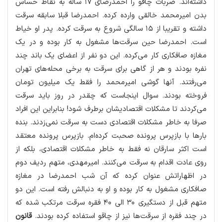
داشته‌اند. ضربات چاقو را احمدرضای ۱۷ ساله به نقاط حساس
بدن امیرمحمد خالقی وارده كرده. احمدرضا قبلا سابقه سرقت
داشته و تقریبا از ۱۵ سالگی شروع به سرقت كرده. پدر او خیاط
است. احمدرضا حین سرقت‌ها مشغول به كار بوده و در یك
مغازه صافكاری كار می‌كرده. این دو نفر از اعضای یك باند چند
نفره بودند و هر از گاهی برای سرقت به برخی محله‌های تهران
می‌رفتند. آنها گوشی امیرمحمد را فقط یك میلیون تومان
فروخته بودند. سوال اینجاست كه چقدر در روز باید سرقت
می‌كردند تا مشكلات اقتصادیشان برطرف شود! بنابراین این افراد
صرفا به خاطر مشكلات اقتصادی دست به سرقت نمی‌زدند. بنده
بارها با بازپرس پرونده صحبت كرده‌ام. بازپرس پرونده معتقد
است اكثر سارقان نه فقط به خاطر مشكلات اقتصادی، بلكه از
روی عادت اقدام به سرقت می‌كنند. امیرمهدی، متهم ردیف دوم
در اظهاراتش عنوان كرده كه آن شب احمدرضا در مغازه
صافكاری مشغول به كار بوده و او به دنبالش رفته است. این دو
متهم قبل از دستگیری ۳۰ الی ۴۰ فقره سرقت مرتكب شده كه
در چند فقره از سرقت‌ها نیز از چاقو استفاده كرده بودند.
قانون