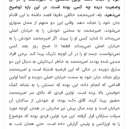
وضعیت دیده چه كسی بوده است. در این باره توضیح
می‌دهید.
بله، امیرمحمد خالقی دقیقا قصد داشته با این اقدام
جان خود را نجات دهد. وقتی این دو متهم از محل متواری
می‌شوند، امیرمحمد به سختی خودش را به خیابان اصلی
می‌رساند تا شاید كسی او را ببیند. اگر امیرمحمد خودش را به
خیابان اصلی نمی‌رساند قطعا تا صبح روز بعد كسی
نمی‌توانست جسد او را در آن كوچه تاریك پیدا كند. برخی افراد
مدعی شده بودند امیرمحمد به خاطر لپ‌تاپش به دنبال این دو
سارق دویده در حالی كه این فرضیه اشتباه است و امیرمحمد
برای نجات جان خود به سمت خیابان اصلی دویده و آنجا اولین
اقدامی كه انجام داده؛ این بوده كه دستش را به نشانه كمك
خواستن بالا برده است. اولین فردی كه بالای سر امیرمحمد
حضور پیدا كرده، آقای «ك» بوده؛ او خودش از ساكنان آن
خیابان است و چند سال پیش نیز مادرش در همان كوچه مورد
سرقت سارقان قرار گرفته. این مرد اولین فردی بوده كه موضوع
را به اورژانس و پلیس گزارش داده است. حتی همان شب به