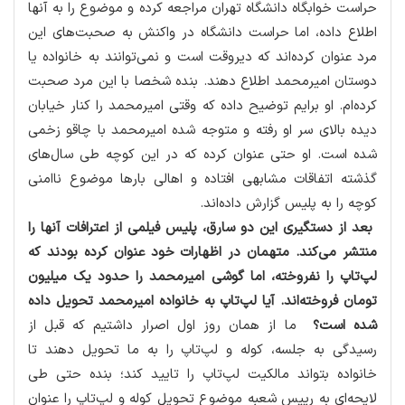
حراست خوابگاه دانشگاه تهران مراجعه كرده و موضوع را به آنها
اطلاع داده، اما حراست دانشگاه در واكنش به صحبت‌های این
مرد عنوان كرده‌اند كه دیروقت است و نمی‌توانند به خانواده یا
دوستان امیرمحمد اطلاع دهند. بنده شخصا با این مرد صحبت
كرده‌ام. او برایم توضیح داده كه وقتی امیرمحمد را كنار خیابان
دیده بالای سر او رفته و متوجه شده امیرمحمد با چاقو زخمی
شده است. او حتی عنوان كرده كه در این كوچه طی سال‌های
گذشته اتفاقات مشابهی افتاده و اهالی بارها موضوع ناامنی
كوچه را به پلیس گزارش داده‌اند.
بعد از دستگیری این دو سارق، پلیس فیلمی از اعترافات آنها را
منتشر می‌كند. متهمان در اظهارات خود عنوان كرده بودند كه
لپ‌تاپ را نفروخته، اما گوشی امیرمحمد را حدود یك میلیون
تومان فروخته‌اند. آیا لپ‌تاپ به خانواده امیرمحمد تحویل داده
شده است؟
ما از همان روز اول اصرار داشتیم كه قبل از
رسیدگی به جلسه، كوله و لپ‌تاپ را به ما تحویل دهند تا
خانواده بتواند مالكیت لپ‌تاپ را تایید كند؛ بنده حتی طی
لایحه‌ای به رییس شعبه موضوع تحویل كوله و لپ‌تاپ را عنوان