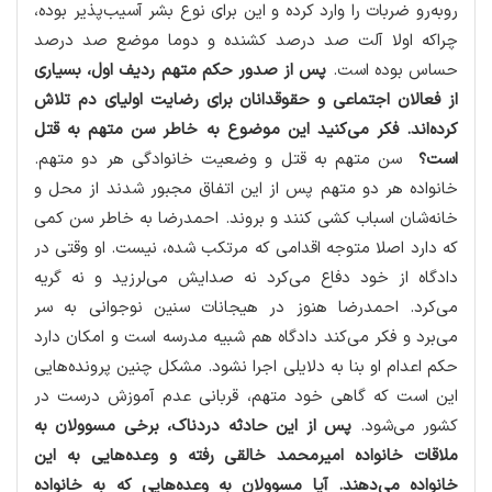
روبه‌رو ضربات را وارد كرده و این برای نوع بشر آسیب‌پذیر بوده،
چراكه اولا آلت صد درصد كشنده و دوما موضع صد درصد
حساس بوده است.
پس از صدور حكم متهم ردیف اول، بسیاری
از فعالان اجتماعی و حقوقدانان برای رضایت اولیای دم تلاش
كرده‌اند. فكر می‌كنید این موضوع به خاطر سن متهم به قتل
است؟
سن متهم به قتل و وضعیت خانوادگی هر دو متهم.
خانواده هر دو متهم پس از این اتفاق مجبور شدند از محل و
خانه‌شان اسباب كشی كنند و بروند. احمدرضا به خاطر سن كمی
كه دارد اصلا متوجه اقدامی كه مرتكب شده، نیست. او وقتی در
دادگاه از خود دفاع می‌كرد نه صدایش می‌لرزید و نه گریه
می‌كرد. احمدرضا هنوز در هیجانات سنین نوجوانی به سر
می‌برد و فكر می‌كند دادگاه هم شبیه مدرسه است و امكان دارد
حكم اعدام او بنا به دلایلی اجرا نشود. مشكل چنین پرونده‌هایی
این است كه گاهی خود متهم، قربانی عدم آموزش درست در
كشور می‌شود.
پس از این حادثه دردناك، برخی مسوولان به
ملاقات خانواده امیرمحمد خالقی رفته و وعده‌هایی به این
خانواده می‌دهند. آیا مسوولان به وعده‌هایی كه به خانواده