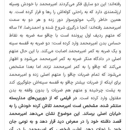
رفته‌اند؛ این دو سارق فكر می‌كردند امیرمحمد با خودش وسیله
ارزشمندی دارد كه به راحتی كوله‌اش را رها و فرار كرده است. به
همین خاطر راكب موتورسوار دور زده و هر دو به سمت
امیرمحمد رفته‌اند؛ آنجا درگیری شروع شده و احمدرضا، ۱۷ ساله
كه متهم ردیف اول پرونده است با چاقو سه ضربه به نقاط
حساس بدن امیرمحمد وارد كرده است؛ دو ضربه به قفسه سینه
و یك ضربه به كمر امیرمحمد اصابت می‌كند. با این حال متهم
اصلی در دادگاه منكر ضربه به كمر امیرمحمد می‌شود و اظهار
می‌كند كه چاقو را به كمر امیرمحمد نزده، اما بعدا مشخص
می‌شود كه تمام ضربات چاقو را متهم اصلی زده و امیرمحمد
برای اینكه از ضربات بیشتر چاقو به قفسه سینه‌اش جلوگیری كند
به پشت چرخیده و متهم هم ضربات را بدون وقفه به بدن
مقتول وارد كرده است.
در فیلمی كه از دوربین‌های مداربسته
منتشر شده، مشخص است امیرمحمد تلاش كرده خودش را به
خیابان اصلی برساند. این موضوع نشان می‌دهد امیرمحمد
قصد داشته خود را در معرض دید قرار دهد و به نوعی جان
خود را نجات دهد. اولین شخصی كه امیرمحمد را در آن