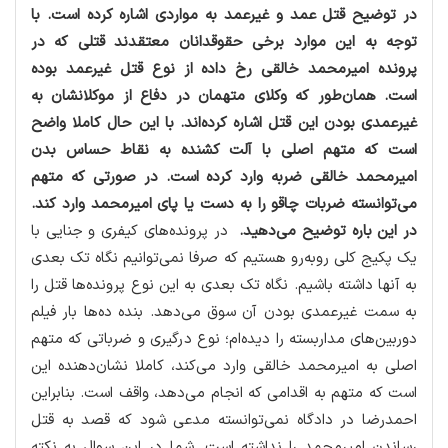
در توضیح قتل عمد و غیرعمد به مواردی اشاره كرده است. با
توجه به این موارد برخی حقوقدانان معتقدند قتلی كه در
پرونده امیرمحمد خالقی رخ داده از نوع قتل غیرعمد بوده
است. همان‌طور كه وكلای متهمان در دفاع از موكلانشان به
غیرعمدی بودن این قتل اشاره كرده‌اند. با این حال كاملا واضح
است كه متهم اصلی با آلت كشنده به نقاط حساس بدن
امیرمحمد خالقی ضربه وارد كرده است. در صورتی كه متهم
می‌توانسته ضربات چاقو را به دست یا پای امیرمحمد وارد كند.
در این باره توضیح می‌دهید.
در پرونده‌های كیفری و جنایی با
یك پكیج كلی روبه‌رو هستیم كه صرفا نمی‌توانیم نگاه تك بعدی
به آنها داشته باشیم. نگاه تك بعدی به این نوع پرونده‌ها قتل را
به سمت غیرعمدی بودن آن سوق می‌دهد. بنده ده‌ها بار فیلم
دوربین‌های مداربسته را دیده‌ام؛ نوع درگیری و ضرباتی كه متهم
اصلی به امیرمحمد خالقی وارد می‌كند، كاملا نشان‌دهنده این
است كه متهم به اقدامی كه انجام می‌دهد، واقف است. بنابراین
احمدرضا در دادگاه نمی‌توانسته مدعی شود كه قصد به قتل
رساندن امیرمحمد را نداشته است. شما در این سوال به نكته