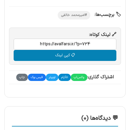
🏷️ برچسب‌ها:
#اميرمحمد خالقی
🔗 لینک کوتاه:
📋 کپی لینک
اشتراک گذاری:
واتس‌اپ
تلگرام
توییتر
فیس بوک
چاپ
💬 دیدگاه‌ها (0)