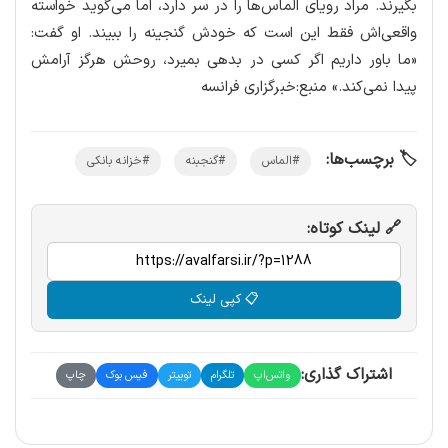
بگیرند. مراد رویای الماس‌ها را در سر دارد، اما می‌گوید خواسته
واقعی‌اش فقط این است که خودش گنجینه را ببیند. او گفت:
«ما باور داریم اگر کسی در بدهی بمیرد، روحش هرگز آرامش
پیدا نمی‌کند.» منبع:خبرگزاری فرانسه
🏷️ برچسب‌ها:
#الماس
#گنجبنه
#خزانه بانکی
🔗 لینک کوتاه:
📋 کپی لینک
اشتراک گذاری:
واتس‌اپ
تلگرام
توییتر
فیس بوک
چاپ