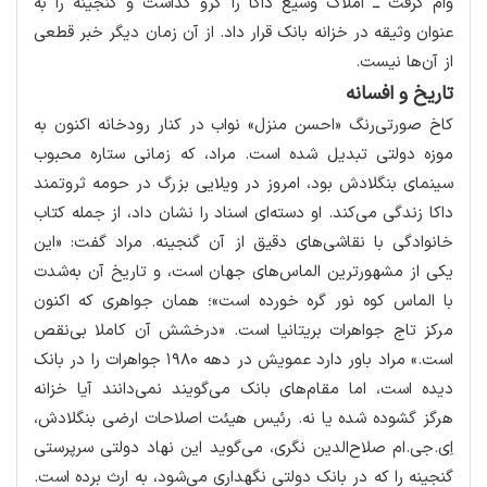
وام گرفت ــ املاک وسیع داکا را گرو گذاشت و گنجینه را به
عنوان وثیقه در خزانه بانک قرار داد. از آن زمان دیگر خبر قطعی
از آن‌ها نیست.
تاریخ و افسانه
کاخ صورتی‌رنگ «احسن منزل» نواب در کنار رودخانه اکنون به
موزه دولتی تبدیل شده است. مراد، که زمانی ستاره محبوب
سینمای بنگلادش بود، امروز در ویلایی بزرگ در حومه ثروتمند
داکا زندگی می‌کند. او دسته‌ای اسناد را نشان داد، از جمله کتاب
خانوادگی با نقاشی‌های دقیق از آن گنجینه. مراد گفت: «این
یکی از مشهورترین الماس‌های جهان است، و تاریخ آن به‌شدت
با الماس کوه نور گره خورده است»؛ همان جواهری که اکنون
مرکز تاج جواهرات بریتانیا است. «درخشش آن کاملا بی‌نقص
است.» مراد باور دارد عمویش در دهه ۱۹۸۰ جواهرات را در بانک
دیده است، اما مقام‌های بانک می‌گویند نمی‌دانند آیا خزانه
هرگز گشوده شده یا نه. رئیس هیئت اصلاحات ارضی بنگلادش،
اِی.جی.ام صلاح‌الدین نگری، می‌گوید این نهاد دولتی سرپرستی
گنجینه را که در بانک دولتی نگهداری می‌شود، به ارث برده است.