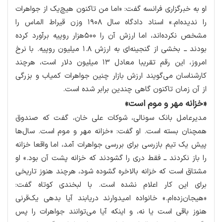
او به خبرگزاری فرانسه گفت: «اما من تاکنون هیچ‌یک از جواهرات
را ندیده‌ام.» اسناد دادگاه سال ۱۹۰۸ وزن قیراط الماس را
مشخص نکرده‌اند، اما ارزش آن را ۵۰۰هزار روپیه برآورد کرده
بودند ــ بخشی از گنجینه‌ای به ارزش ۱.۸ میلیون روپیه. با نرخ
امروز، این رقم تقریبا معادل ۱۳ میلیون دلار است، هرچند
کارشناسان می‌گویند ارزش بازار چنین جواهرات کمیاب و بزرگی
از آن زمان تاکنون گاهی چندین برابر شده است.
«خزانه مهر و موم است»
مدیرعامل بانک سونالی، شوکات علی خان، گفت که صندوق
همچنان بسته است. او گفت: «خزانه مهر و موم است. سال‌ها
پیش یک تیم بازرسی برای بررسی جواهرات آمد، اما واقعا خزانه
را باز نکردند ــ فقط دری را گشودند که خزانه پشت آن بود.» او
مشتاق است که خزانه بالاخره گشوده شود، هرچند هنوز تاریخی
برای این کار اعلام نشده است. با لبخندی کوتاه گفت:
«هیجان‌زده‌ام.» خانواده امیدوارند دریابند آیا بدهی یک‌قرنی
هنوز باقی است یا نه، و اینکه آیا می‌توانند جواهرات را پس