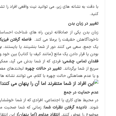
با دقت به نشانه های زیر، می توانید نیت واقعی افراد را
کنید.
تغییر در زبان بدن
زبان بدن یکی از صادقانه ترین راه های شناخت احساسا
ناخودآگاهش حقیقت را برملا می کند.
فاصله گرفتن فیزیکی
یک جمع، سعی می کنند دور از شما بنشینند یا بایستند.
ب
بودن یا قرار دادن یک مانع (مانند کیف یا کتاب) بین خود 
فقدان تماس چشمی:
فردی که از شما بدش می آید، ممک
سریع از شما برگرداند.
تغییر در حالات چهره:
لبخندهای مصنو
و یا عدم هماهنگی حالت چهره با کلام، می توانند نشانه ه
عدم حمایت در جمع
در محیط های کاری یا اجتماعی، افرادی که از شما خوششان
شوند.
نادیده گرفتن نظرات شما:
زمانی که شما صحبت می 
موضوع را عوض کنند.
انتقاد مداوم (اما پنهان):
این انتقا