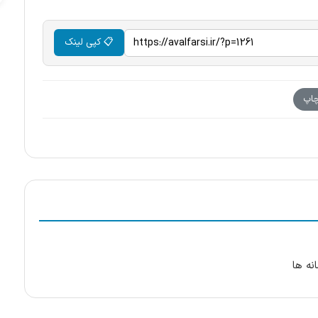
📋 کپی لینک
اپ
نه ها