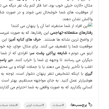
مثال: «کارت خیلی خوب بود، اما فکر کنم یک نفر دیگه می
از موفقیت های شما خوشحال نمی شوند و در صورت شکس
واکنش نشان دهند.
رفتارهای منفعلانه-تهاجمی
این رفتارها، که به صورت غیرمس
از واضح ترین نشانه ها هستند.
حرف های کنایه آمیز:
این اف
موقعیت شما را تضعیف می کنند. برای مثال: «وای، چه خوب
اینو می دونم.»
شایعه پراکنی پشت سر:
افرادی که از شما 
دیگران می رسانند تا وجهه ی شما را خراب کنند.
دیر پاس
اغلب با تأخیر پاسخ می دهند یا با جملات کوتاه و بی محتوا
گیری
با اینکه تشخیص تنفر پنهان دشوار است، توجه به ا
هوشیارتر عمل کنید. به جای مواجهه مستقیم، بهتر است فا
کسانی بگذارید که به صورت واقعی به شما احترام می گذارند و
🏷️ برچسب‌ها:
#حسادت
#حسادت کردن
#نشانه حسادت