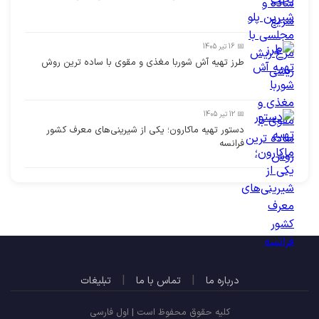
📅 16 تیر 1405
طرز تهیه آش شوربا مغذی و مقوی با ساده ترین روش
📅 12 تیر 1405
دستور تهیه ماکارون؛ یکی از شیرینی‌های معرف کشور
فرانسه
|
|
درباره ما
تماس با ما
تبلیغات
کلیه حقوق محفوظ است | اول فارسی