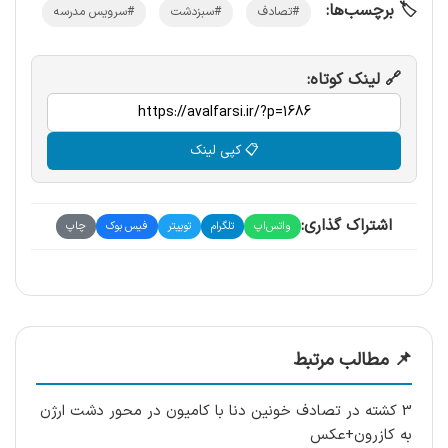
🏷️ برچسب‌ها:
#تصادف
#سبزدشت
#سرویس مدرسه
🔗 لینک کوتاه:
📋 کپی لینک
اشتراک گذاری:
واتس‌اپ
تلگرام
توییتر
فیس بوک
چاپ
📌 مطالب مرتبط
3 کشته در تصادف خونین دنا با کامیون در محور دشت ارژن
به کازرون+عکس