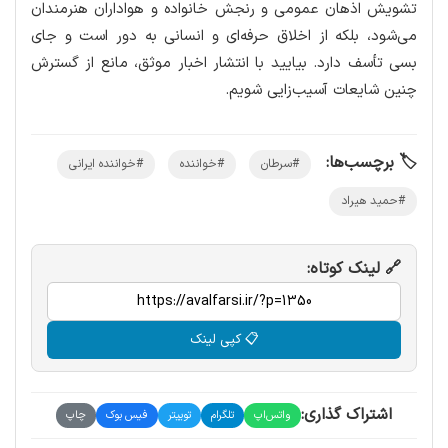
تشویش اذهان عمومی و رنجش خانواده و هواداران هنرمندان
می‌شود، بلکه از اخلاق حرفه‌ای و انسانی به دور است و جای
بسی تأسف دارد. بیایید با انتشار اخبار موثق، مانع از گسترش
چنین شایعات آسیب‌زایی شویم.
🏷️ برچسب‌ها:
#سرطان
#خواننده
#خواننده ایرانی
#حمید هیراد
🔗 لینک کوتاه:
📋 کپی لینک
اشتراک گذاری:
واتس‌اپ
تلگرام
توییتر
فیس بوک
چاپ