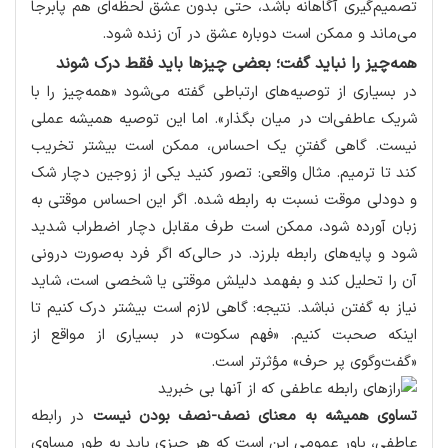
تصمیم‌گیری‌ آگاهانه باشد، حتی بدون عشق لحظه‌ای هم پابرجا
می‌ماند و ممکن است دوباره عشق در آن زنده شود.
همه‌چیز را نباید گفت؛ بعضی چیزها باید فقط درک شوند
در بسیاری از توصیه‌های ارتباطی گفته می‌شود «همه‌چیز را با
شریک عاطفی‌ات در میان بگذار». اما این توصیه همیشه عملی
نیست. گاهی گفتنِ یک احساس، ممکن است بیشتر تخریب
کند تا ترمیم. مثال واقعی: تصور کنید یکی از زوجین دچار شک
و دودلی موقت نسبت به رابطه شده. اگر این احساس موقتی به
زبان آورده شود، ممکن است طرف مقابل دچار اضطراب شدید
شود و پایه‌های رابطه بلرزد. در حالی‌که اگر فرد به‌صورت درونی
آن را تحلیل کند و بفهمد دلیلش موقتی یا شخصی است، شاید
نیاز به گفتن نباشد. نتیجه: گاهی لازم است بیشتر درک کنیم تا
اینکه صحبت کنیم. «فهم سکوت» در بسیاری از مواقع از
«گفت‌وگوی پر حرف» مؤثرتر است.
تساوی همیشه به معنای نصف-نصف بودن نیست
در رابطه
عاطفی، باور عمومی این است که هر چیزی باید به طور مساوی