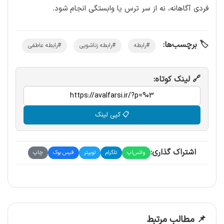
فردی آگاهانه، نه از سر ترس یا وابستگی انجام شود.
🏷️ برچسب‌ها:
#رابطه
#رابطه زناشویی
#رابطه عاطفی
🔗 لینک کوتاه:
📋 کپی لینک
اشتراک گذاری:
واتس‌اپ
تلگرام
توییتر
فیس بوک
چاپ
📌 مطالب مرتبط