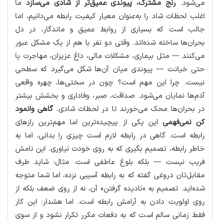
می‌شود.
رنج مشترک، پیوندی عمیق‌تر از شادی می‌سازد
ما
اغلب لحظات شاد را به‌عنوان معیار کیفیت رابطه می‌دانیم، اما
جالب است که بسیاری از روابط عمیق و ماندگار، در دل
بحران‌ها ساخته شده‌اند. وقتی دو نفر با هم از یک مشکل عبور
می‌کنند — مثل بیماری، مشکلات مالی، داغ عزیزان، مهاجرت یا
حتی خیانت — پیوندی میان آن‌ها شکل می‌گیرد که سطحی
نیست. چرا این مهم است؟ چون در سختی‌ها، چهره واقعی
آدم‌ها نمایان می‌شود. صداقت، صبر، وفاداری و بخشش بیشتر
در بحران‌ها محک می‌خورند تا در لحظات شادی.
گاهی وانمود
کن نمی‌فهمی
این یکی از پیچیده‌ترین اما مهم‌ترین رازهای
رابطه است. گاهی در رابطه لازم است چیزی را بدانی، اما به
خاطر رابطه، تصمیم بگیری که به روی خودت نیاوری. این نامش
فریب نیست — بلکه بلوغ عاطفی است. مثال: شاید طرف
مقابل‌تان دروغی گفته که به رابطه آسیبی نزده، اما شما متوجه
شده‌اید. تصمیم به «نادیده گرفتن» آن، نه از روی ضعف بلکه از
روی اولویت دادن به آرامش رابطه است. اما هشدار: این کار
فقط زمانی سالم است که به دفعات مکرر تکرار نشود و از سوی