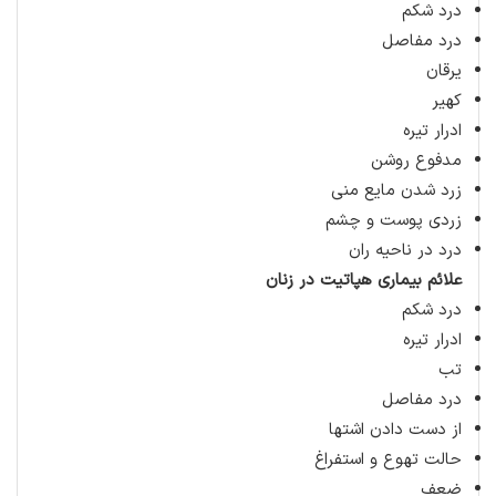
درد شکم
درد مفاصل
یرقان
کهیر
ادرار تیره
مدفوع روشن
زرد شدن مایع منی
زردی پوست و چشم
درد در ناحیه ران
علائم بیماری هپاتیت در زنان
درد شکم
ادرار تیره
تب
درد مفاصل
از دست دادن اشتها
حالت تهوع و استفراغ
ضعف