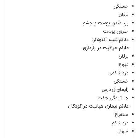
خستگی
یرقان
زرد شدن پوست و چشم
خارش پوست
علائم شبیه آنفولانزا
علائم هپاتیت در بارداری
یرقان
تهوع
درد شکمی
خستگی
زایمان زودرس
جداشدگی جفت
علائم بیماری هپاتیت در کودکان
استفراغ
درد شکم
اسهال