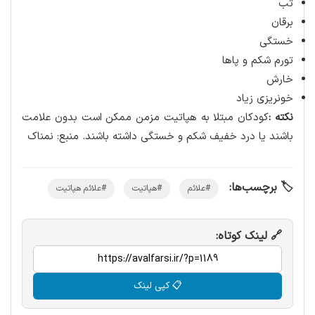
تب
برقان
خستگی
تورم شکم و پاها
خارش
خونریزی زیاد
نکته :
کودکان مبتلا به هپاتیت مزمن ممکن است بدون علامت
باشند یا درد خفیف شکم و خستگی داشته باشند. منبع: نمناک
🏷️ برچسب‌ها:
#علائم
#هپاتیت
#علائم هپاتیت
🔗 لینک کوتاه:
📋 کپی لینک