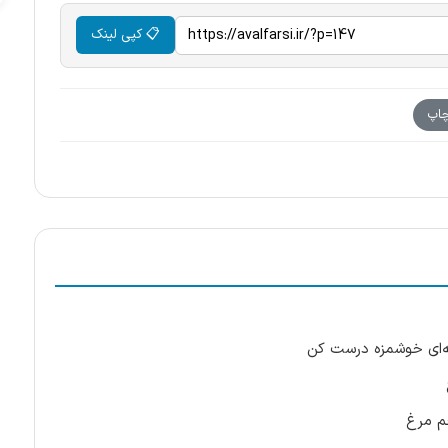
📋 کپی لینک
اپ
افه‌ای خوشمزه درست کن