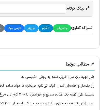
🔗 لینک کوتاه:
اشتراک گذاری:
واتس‌اپ
تلگرام
توییتر
فیس بوک
چ
📌 مطالب مرتبط
طرز تهیه ران مرغ گریل شده به روش انگلیسی ها
راز پف‌دار و خامه‌ای شدن کیک تی‌تاپ حرفه‌ای؛ با مواد ساده ک
ببینید| طرز تهیه یک غذای سریع و خوشمزه با 300 گرم دل مرغ
ببینید|طرز تهیه یک غذای ساده و جدید با یک بادمجان و 3 تخم مرغ