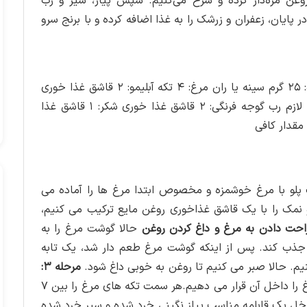
و روغن مزه‌دار کرده و سرخ می‌کنیم. سپس پیاز، سیر و رب
 در پایان، زعفران و زرشک را به غذا اضافه کرده و با برنج سرو
برنج: ۴ پیمانه پیاز: ۱ عدد سیر: ۲ حبه زرشک: ۱ پیمانه کره: ۲۵ گرم سینه یا ران مرغ: ۴ تکه آبلیمو: ۲ قاشق غذا خوری
نمک، فلفل سیاه: به میزان لازم زعفران دم کرده: به میزان لازم رب گوجه فرنگی: ۲ قاشق غذا خوری شکر: ۱ قاشق غذا
مقدار کافی
پلو با مرغ خوشمزه و مخصوص ابتدا مرغ ها را آماده می
 و نمک را با یک قاشق غذاخوری روغن مایع ترکیب می کنیم،
حالا گوشت مرغ را به
یه ها را جذب کند. پس از اینکه گوشت مرغ طعم دار شد، یک تابه
م. حالا صبر می کنیم تا روغن به خوبی داغ شود.
مرحله ۳:
سپس تکه های مرغ را داخل آن قرار می‌ دهیم.هر سمت تکه های مرغ را بین ۷
مه داخل یک قابلمه ‌مناسب پیاز نگینی خرد شده و سیر خرد شده