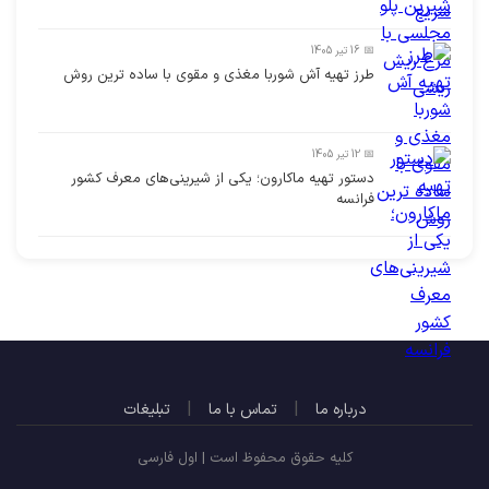
📅 16 تیر 1405
طرز تهیه آش شوربا مغذی و مقوی با ساده ترین روش
📅 12 تیر 1405
دستور تهیه ماکارون؛ یکی از شیرینی‌های معرف کشور
فرانسه
|
|
درباره ما
تماس با ما
تبلیغات
کلیه حقوق محفوظ است | اول فارسی