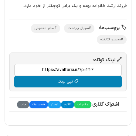
فرزند ارشد خانواده بوده و یک برادر کوچکتر از خود دارد.
🏷️ برچسب‌ها:
#سریال پایتخت
#سالار معمولی
#محسن تنابنده
🔗 لینک کوتاه:
📋 کپی لینک
اشتراک گذاری:
واتس‌اپ
تلگرام
توییتر
فیس بوک
چاپ