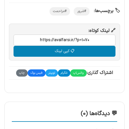
🏷️ برچسب‌ها:
#شرور
#مزاحمت
🔗 لینک کوتاه:
📋 کپی لینک
اشتراک گذاری:
واتس‌اپ
تلگرام
توییتر
فیس بوک
چاپ
💬 دیدگاه‌ها (0)