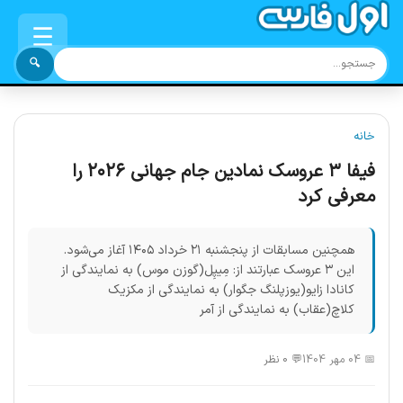
☰
🔍
خانه
فیفا ۳ عروسک نمادین جام جهانی ۲۰۲۶ را
معرفی کرد
همچنین مسابقات از پنجشنبه ۲۱ خرداد ۱۴۰۵ آغاز می‌شود.
این ۳ عروسک عبارتند از: مِیپِل(گوزن موس) به نمایندگی از
کانادا زایو(یوزپلنگ جگوار) به نمایندگی از مکزیک
کلاچ(عقاب) به نمایندگی از آمر
📅 04 مهر 1404
💬 0 نظر