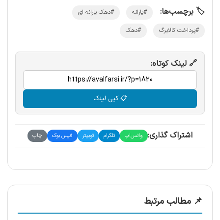
🏷️ برچسب‌ها:
#یارانه
#دهک یارانه ای
#پرداخت کالابرگ
#دهک
🔗 لینک کوتاه:
📋 کپی لینک
اشتراک گذاری:
واتس‌اپ
تلگرام
توییتر
فیس بوک
چاپ
📌 مطالب مرتبط