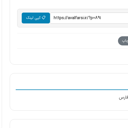
📋 کپی لینک
اپ
فارس