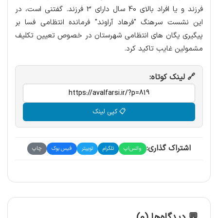
فرزند و یا افراد بالای 40 سال دارای 3 فرزند.
گفتنی است، در
این نشست سرهنگ "فرهاد آراوند" فرمانده انتظامی فسا بر
پیگیری یگان های انتظامی شهرستان در خصوص تعیین تکلیف
مشمولین غایب تاکید کرد.
🔗 لینک کوتاه:
📋 کپی لینک
اشتراک گذاری:
واتس‌اپ
تلگرام
توییتر
فیس بوک
چاپ
💬 دیدگاه‌ها (0)