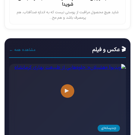
شوید!
شاید هیچ محصول مراقبت از پوستی نیست که به اندازه ضدآفتاب، هم
پرمصرف باشد و هم مح...
🎬 عکس و فیلم
مشاهده همه ←
▶
چندرسانه‌ای