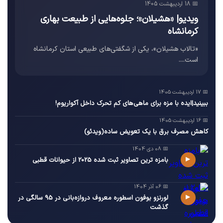
📅 18 اردیبهشت 1405
ویدیو| «هشیلان»؛ جلوه‌هایی از طبیعت بهاری
کرمانشاه
«تالاب هشیلان»، یکی از شگفتی‌های طبیعی استان کرمانشاه
است....
📅 17 اردیبهشت 1405
ببینید|ایده با مزه برای ماهی‌های کم تحرک داخل آکواریوم!
📅 16 اردیبهشت 1405
کاهش مصرف برق با یک تعویض ساده(ویدئو)
📅 08 دی 1404
▶
بامزه ترین تصاویر ثبت شده 2025 از حیوانات قطبی
📅 06 آذر 1404
▶
لورنزو بوفون اسطوره معروف دروازه‌بانی در 95 سالگی در
گذشت