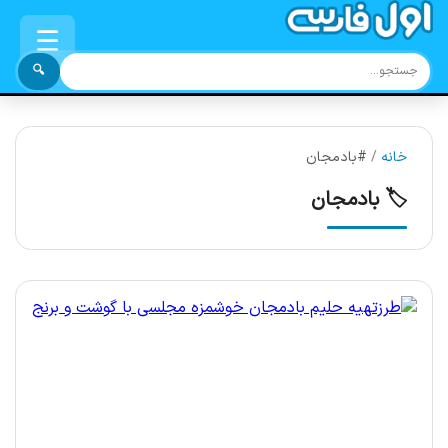
☰
🔍
خانه
/
#بادمجان
🏷️ بادمجان