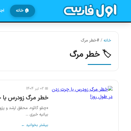
🏠 خانه
اجت
خانه
/
#خطر مرگ
🏷️ خطر مرگ
📅 02 تیر 1404
خطر مرگ زودرس با چ
«چنلو گائو»، محقق ارشد و پ
بیانیه خبری ...
بیشتر بخوانید ←