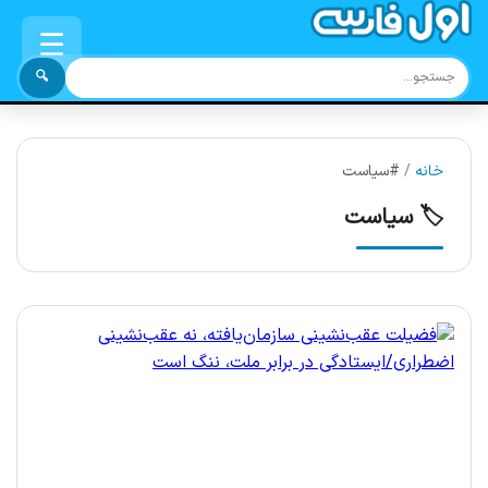
☰
🔍
خانه
/
#سیاست
🏷️ سیاست