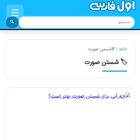
☰
🔍
خانه
/
#شستن صورت
🏷️ شستن صورت