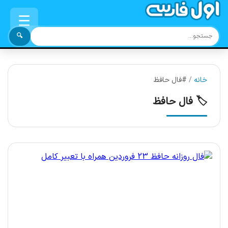
☰
🔍
خانه
/
#فال حافظ
🏷️ فال حافظ