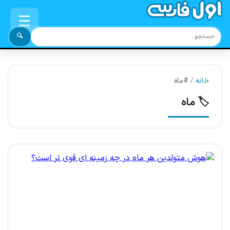
☰
🔍
خانه
/
#ماه
🏷️ ماه