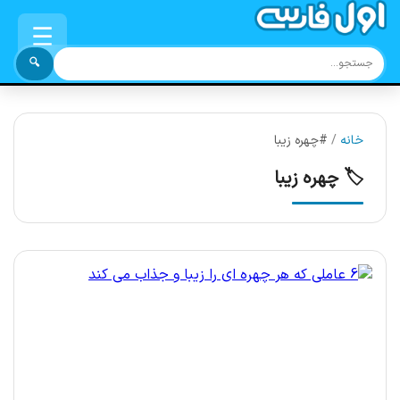
☰
🔍
خانه
/
#چهره زیبا
🏷️ چهره زیبا