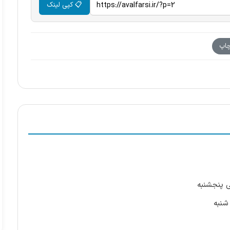
📋 کپی لینک
اپ
ی پنجشنبه
شنبه