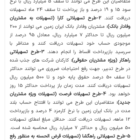
متقاضیان این طرح می توانند تا سقف 5 میلیارد ریال با نرخ
سود 15 و 19 درصد و باز پرداخت تا سقف 24 ماه تسهیلات
دریافت کنند.
2-طرح تسهیلاتی کارا (تسهیلات به مشتریان
وفادار بانک):
مشتریان وفادار بانک ایران زمین می توانند از 200
میلیون ریال تا حداکثر 7 میلیارد ریال، معادل 95 درصد از
موجودی حساب خود تسهیلات دریافت کنند و متناظر با
سررسید بازپرداخت اقساط را انجام دهند.
3-طرح تسهیلاتی
راهکار (ویژه مشتریان حقوقی):
کارکنان شرکت های جذب شده
در طرح تدبیر، جهت رفع احتیاجات ضروری می توانند حداکثر
تا سقف 50 درصد حقوق پایه خود و تا 500 میلیون ریال
تسهیلات دریافت کنند. مدت زمان باز پرداخت حداکثر 15 روز
خواهد بود.
4-طرح تسهیلات فرصت (تسهیلات ویژه مشتریان
جدید):
متقاضیان این طرح می توانند با افتتاح حساب بلند
مدت در بانک ایران زمین با نرخ کارمزد 4 درصد و بازپرداخت
12 ماهه، تسهیلات دریافت کنند. حداقل مبلغ اعطای تسهیلات
50 میلیون ریال و حداکثر 7 میلیارد ریال محاسبه شده است.
5-طرح تسهیلاتی راهگشا (تسهیلات قرض الحسنه به منظور رفع