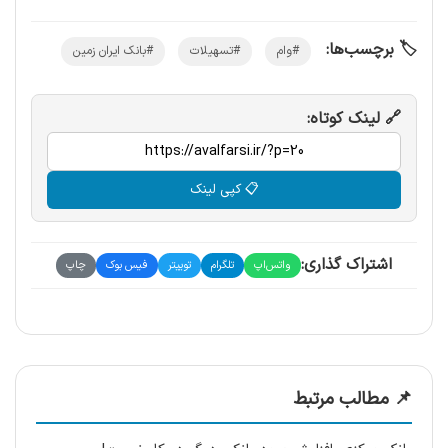
🏷️ برچسب‌ها:
#وام
#تسهیلات
#بانک ایران زمین
🔗 لینک کوتاه:
📋 کپی لینک
اشتراک گذاری:
واتس‌اپ
تلگرام
توییتر
فیس بوک
چاپ
📌 مطالب مرتبط